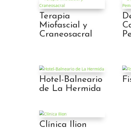
Terapia
D
Miofascial y
Ca
Craneosacral
P
Hotel-Balneario
Fi
de La Hermida
Clínica Ilion