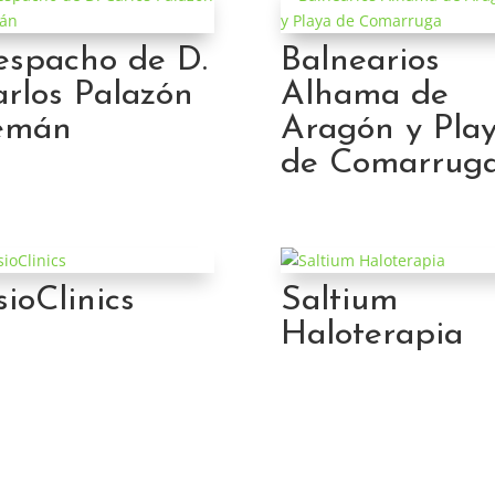
espacho de D.
Balnearios
rlos Palazón
Alhama de
emán
Aragón y Pla
de Comarrug
sioClinics
Saltium
Haloterapia