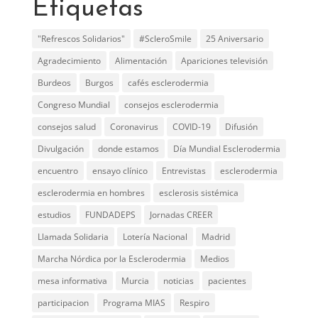
Etiquetas
"Refrescos Solidarios"
#ScleroSmile
25 Aniversario
Agradecimiento
Alimentación
Apariciones televisión
Burdeos
Burgos
cafés esclerodermia
Congreso Mundial
consejos esclerodermia
consejos salud
Coronavirus
COVID-19
Difusión
Divulgación
donde estamos
Día Mundial Esclerodermia
encuentro
ensayo clínico
Entrevistas
esclerodermia
esclerodermia en hombres
esclerosis sistémica
estudios
FUNDADEPS
Jornadas CREER
Llamada Solidaria
Lotería Nacional
Madrid
Marcha Nórdica por la Esclerodermia
Medios
mesa informativa
Murcia
noticias
pacientes
participacion
Programa MIAS
Respiro