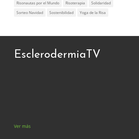
Risonautas por el Mundo
Risoterapia
Solidaridad
Sorteo Navidad
Sostenibilidad
Yoga de la Risa
EsclerodermiaTV
Ver más