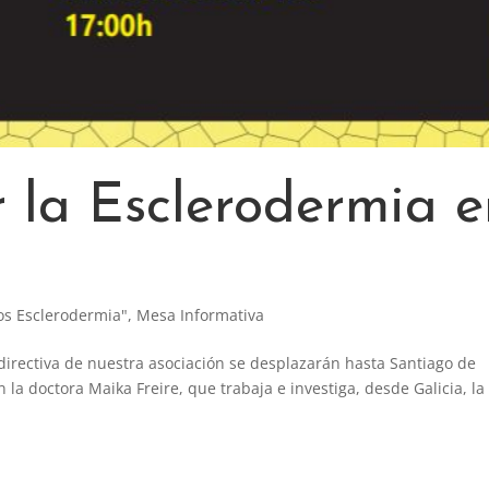
 la Esclerodermia e
os Esclerodermia"
,
Mesa Informativa
 directiva de nuestra asociación se desplazarán hasta Santiago de
la doctora Maika Freire, que trabaja e investiga, desde Galicia, la