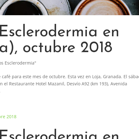
Esclerodermia en
a), octubre 2018
os Esclerodermia"
afé para este mes de octubre. Esta vez en Loja, Granada. El sáb
n el Restaurante Hotel Mazanil, Desvío A92 (km 193), Avenida
.
Esclerodermia en