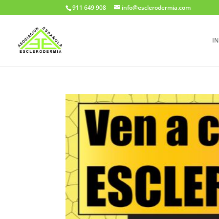
911 649 908
info@esclerodermia.com
IN