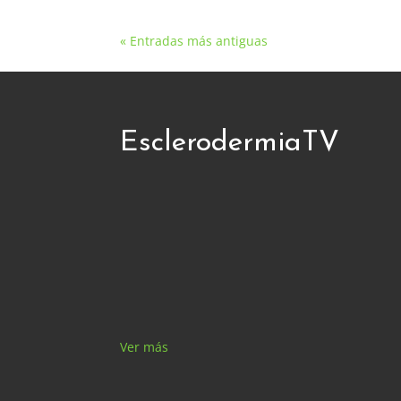
« Entradas más antiguas
EsclerodermiaTV
Ver más