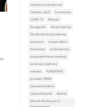
consejos esclerodermia
consejos salud
Coronavirus
COVID-19
Difusión
Divulgación
donde estamos
Día Mundial Esclerodermia
encuentro
ensayo clínico
Entrevistas
esclerodermia
esclerodermia en hombres
ado
esclerosis sistémica
estudios
FUNDADEPS
Jornadas CREER
Llamada Solidaria
Lotería Nacional
Madrid
Marcha Nórdica por la
Esclerodermia