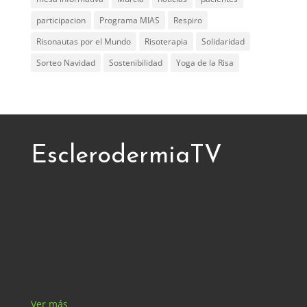
participacion
Programa MIAS
Respiro
Risonautas por el Mundo
Risoterapia
Solidaridad
Sorteo Navidad
Sostenibilidad
Yoga de la Risa
EsclerodermiaTV
Ver más