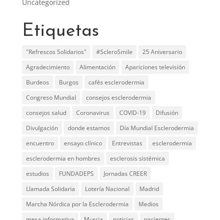
Uncategorized
Etiquetas
"Refrescos Solidarios"
#ScleroSmile
25 Aniversario
Agradecimiento
Alimentación
Apariciones televisión
Burdeos
Burgos
cafés esclerodermia
Congreso Mundial
consejos esclerodermia
consejos salud
Coronavirus
COVID-19
Difusión
Divulgación
donde estamos
Día Mundial Esclerodermia
encuentro
ensayo clínico
Entrevistas
esclerodermia
esclerodermia en hombres
esclerosis sistémica
estudios
FUNDADEPS
Jornadas CREER
Llamada Solidaria
Lotería Nacional
Madrid
Marcha Nórdica por la Esclerodermia
Medios
mesa informativa
Murcia
noticias
pacientes