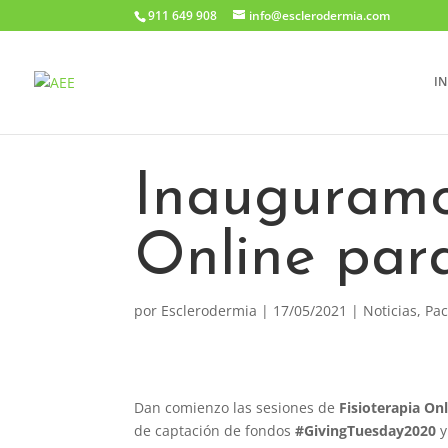
911 649 908
info@esclerodermia.com
IN
Inauguramo
Online para
por
Esclerodermia
|
17/05/2021
|
Noticias
,
Pac
Dan comienzo las sesiones de
Fisioterapia On
de captación de fondos
#GivingTuesday2020
y