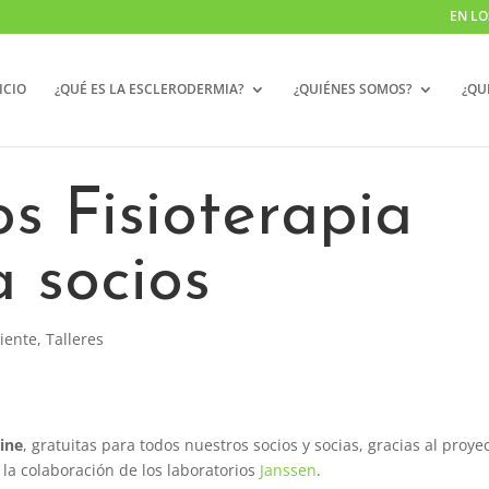
EN LO
ICIO
¿QUÉ ES LA ESCLERODERMIA?
¿QUIÉNES SOMOS?
¿QU
s Fisioterapia
 socios
iente
,
Talleres
line
, gratuitas para todos nuestros socios y socias, gracias al proye
 la colaboración de los laboratorios
Janssen
.