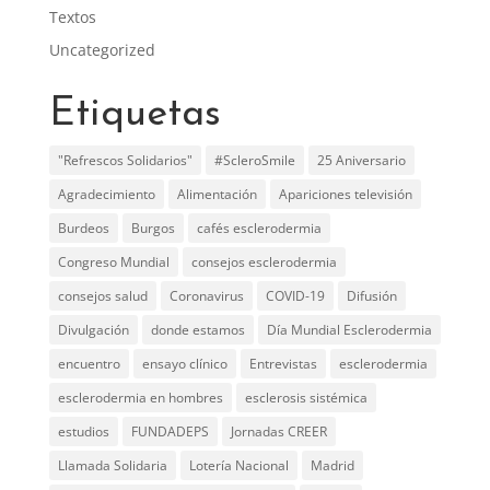
Textos
Uncategorized
Etiquetas
"Refrescos Solidarios"
#ScleroSmile
25 Aniversario
Agradecimiento
Alimentación
Apariciones televisión
Burdeos
Burgos
cafés esclerodermia
Congreso Mundial
consejos esclerodermia
consejos salud
Coronavirus
COVID-19
Difusión
Divulgación
donde estamos
Día Mundial Esclerodermia
encuentro
ensayo clínico
Entrevistas
esclerodermia
esclerodermia en hombres
esclerosis sistémica
estudios
FUNDADEPS
Jornadas CREER
Llamada Solidaria
Lotería Nacional
Madrid