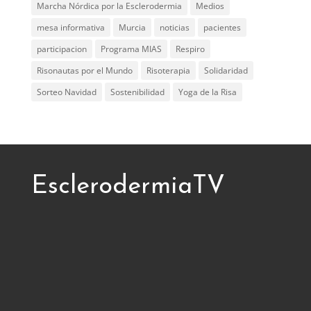
Marcha Nórdica por la Esclerodermia
Medios
mesa informativa
Murcia
noticias
pacientes
participacion
Programa MIAS
Respiro
Risonautas por el Mundo
Risoterapia
Solidaridad
Sorteo Navidad
Sostenibilidad
Yoga de la Risa
EsclerodermiaTV