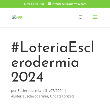
911 649 908
info@esclerodermia.com
#LoteriaEscl
erodermia
2024
por
Esclerodermia
|
31/07/2024
|
#LoteriaEsclerodermia
,
Uncategorized