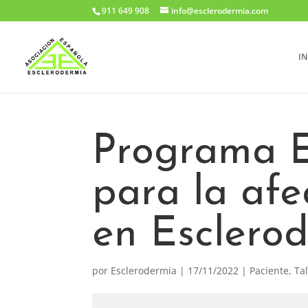
911 649 908
info@esclerodermia.com
IN
Programa E
para la af
en Esclero
por
Esclerodermia
|
17/11/2022
|
Paciente
,
Ta