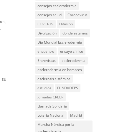
consejos esclerodermia
consejos salud
Coronavirus
nes,
COVID-19
Difusión
.
Divulgación
donde estamos
Día Mundial Esclerodermia
encuentro
ensayo clínico
Entrevistas
esclerodermia
esclerodermia en hombres
esclerosis sistémica
 su
estudios
FUNDADEPS
Jornadas CREER
Llamada Solidaria
Lotería Nacional
Madrid
Marcha Nórdica por la
Esclerodermia