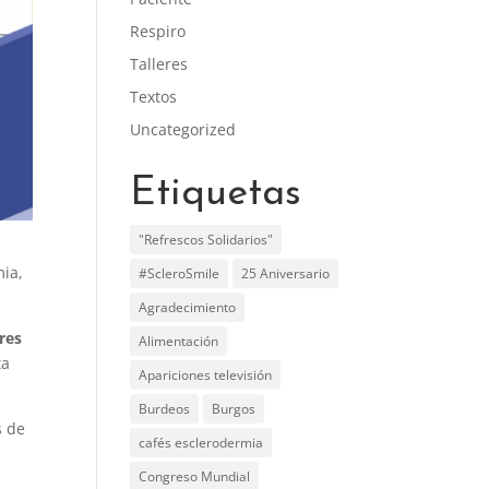
Respiro
Talleres
Textos
Uncategorized
Etiquetas
"Refrescos Solidarios"
mia,
#ScleroSmile
25 Aniversario
Agradecimiento
eres
Alimentación
ta
Apariciones televisión
Burdeos
Burgos
s de
cafés esclerodermia
Congreso Mundial