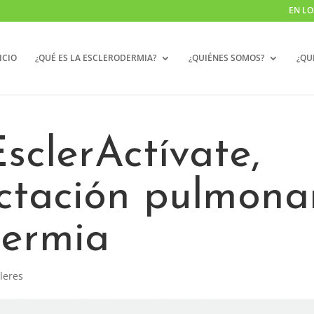
EN LO
ICIO
¿QUÉ ES LA ESCLERODERMIA?
¿QUIÉNES SOMOS?
¿QU
sclerActívate,
ectación pulmona
dermia
lleres