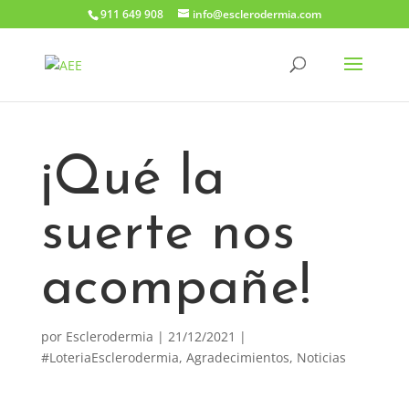
911 649 908
info@esclerodermia.com
¡Qué la
suerte nos
acompañe!
por
Esclerodermia
|
21/12/2021
|
#LoteriaEsclerodermia
,
Agradecimientos
,
Noticias