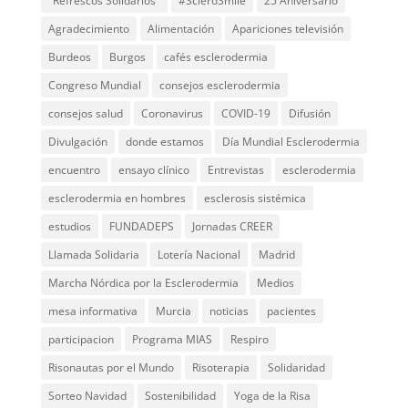
"Refrescos Solidarios"
#ScleroSmile
25 Aniversario
Agradecimiento
Alimentación
Apariciones televisión
Burdeos
Burgos
cafés esclerodermia
Congreso Mundial
consejos esclerodermia
consejos salud
Coronavirus
COVID-19
Difusión
Divulgación
donde estamos
Día Mundial Esclerodermia
encuentro
ensayo clínico
Entrevistas
esclerodermia
esclerodermia en hombres
esclerosis sistémica
estudios
FUNDADEPS
Jornadas CREER
Llamada Solidaria
Lotería Nacional
Madrid
Marcha Nórdica por la Esclerodermia
Medios
mesa informativa
Murcia
noticias
pacientes
participacion
Programa MIAS
Respiro
Risonautas por el Mundo
Risoterapia
Solidaridad
Sorteo Navidad
Sostenibilidad
Yoga de la Risa