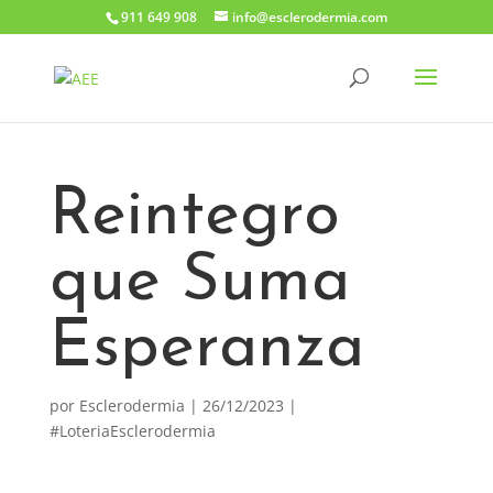
911 649 908
info@esclerodermia.com
Reintegro
que Suma
Esperanza
por
Esclerodermia
|
26/12/2023
|
#LoteriaEsclerodermia