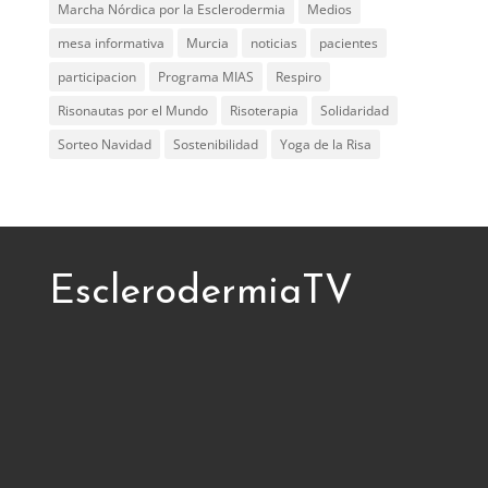
Marcha Nórdica por la Esclerodermia
Medios
mesa informativa
Murcia
noticias
pacientes
participacion
Programa MIAS
Respiro
Risonautas por el Mundo
Risoterapia
Solidaridad
Sorteo Navidad
Sostenibilidad
Yoga de la Risa
EsclerodermiaTV