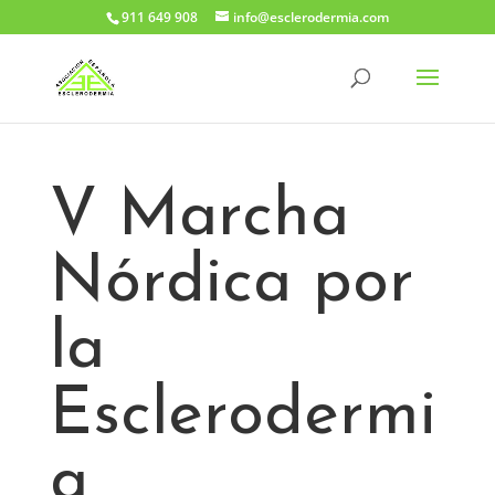
911 649 908
info@esclerodermia.com
V Marcha
Nórdica por
la
Esclerodermi
a