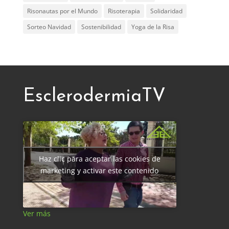
Risonautas por el Mundo
Risoterapia
Solidaridad
Sorteo Navidad
Sostenibilidad
Yoga de la Risa
EsclerodermiaTV
Haz clic para aceptar las cookies de
marketing y activar este contenido
Ver más