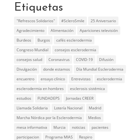
Etiquetas
"Refrescos Solidarios"
#ScleroSmile
25 Aniversario
Agradecimiento
Alimentación
Apariciones televisión
Burdeos
Burgos
cafés esclerodermia
Congreso Mundial
consejos esclerodermia
consejos salud
Coronavirus
COVID-19
Difusión
Divulgación
donde estamos
Día Mundial Esclerodermia
encuentro
ensayo clínico
Entrevistas
esclerodermia
esclerodermia en hombres
esclerosis sistémica
estudios
FUNDADEPS
Jornadas CREER
Llamada Solidaria
Lotería Nacional
Madrid
Marcha Nórdica por la Esclerodermia
Medios
mesa informativa
Murcia
noticias
pacientes
participacion
Programa MIAS
Respiro