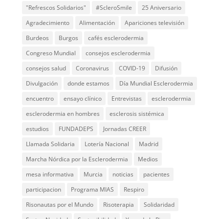
"Refrescos Solidarios"
#ScleroSmile
25 Aniversario
Agradecimiento
Alimentación
Apariciones televisión
Burdeos
Burgos
cafés esclerodermia
Congreso Mundial
consejos esclerodermia
consejos salud
Coronavirus
COVID-19
Difusión
Divulgación
donde estamos
Día Mundial Esclerodermia
encuentro
ensayo clínico
Entrevistas
esclerodermia
esclerodermia en hombres
esclerosis sistémica
estudios
FUNDADEPS
Jornadas CREER
Llamada Solidaria
Lotería Nacional
Madrid
Marcha Nórdica por la Esclerodermia
Medios
mesa informativa
Murcia
noticias
pacientes
participacion
Programa MIAS
Respiro
Risonautas por el Mundo
Risoterapia
Solidaridad