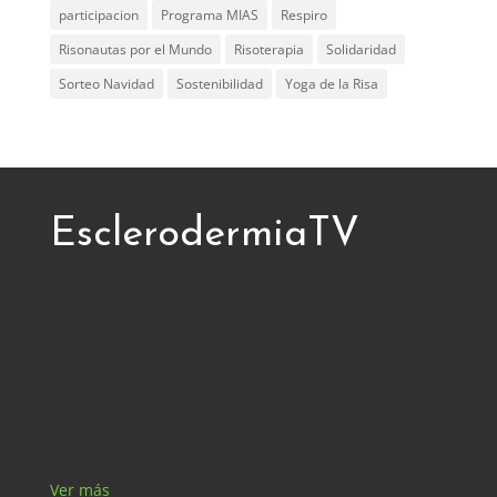
participacion
Programa MIAS
Respiro
Risonautas por el Mundo
Risoterapia
Solidaridad
Sorteo Navidad
Sostenibilidad
Yoga de la Risa
EsclerodermiaTV
Ver más